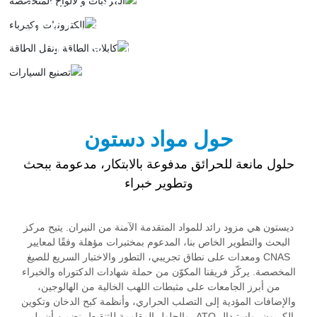
إلكترونيات وكهرباء
كابلات الطاقة ونقل الطاقة
تصنيع السيارات والأجهزة المنزلية
حول مواد دستون
حلول مانعة للحرائق مدفوعة بالابتكار، مدعومة ببحث
وتطوير خبراء
ديستون هي مزود رائد للمواد المتقدمة الآمنة من النيران. يتيح مركز
البحث والتطوير الخاص بنا، المدعوم بمختبرات مؤهلة وفقًا لمعايير
CNAS ومعدات على نطاق تجريبي، التطور والاختبار السريع للصيغ
المخصصة. يركّز فريقنا المكوّن من حملة شهادات الدكتوراه والخبراء
من أبرز الجامعات على مثبطات اللهب الخالية من الهالوجين،
والإضافات المؤدية إلى التصلب الحراري، وأنظمة كبح الدخان وتكوين
الكربون، واستبدال ATO، والحلول المقاومة للتنقيط. نضمن أن يلبي