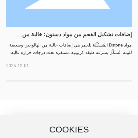
إضافات تشكيل الفحم من مواد دستون: خالية من
الهالوجين، وتشكيل فحم مستقر لضمان السلامة من
مواد Dstone المُشكِّلة للجمر هي إضافات خالية من الهالوجين وصديقة
الحرائق
للبيئة، تُشكِّل بسرعة طبقة كربونية مستقرة تحت درجات حرارة عالية.
وهي تعزز مقاومة الحريق، وتعمل على حجب الحرارة والأكسجين،
2025-12-01
وتوفّر وقتًا حيويًا أثناء الحرائق. هذه المواد مناسبة لتطبيقات البناء والأثاث
والسيارات والإلكترونيات، حيث تحسّن السلامة مع الحفاظ على أداء
المواد.
مُعتمد من قبل شركاء رائدين
COOKIES
تعتمد العلامات التجارية العالمية على مواد Dstone