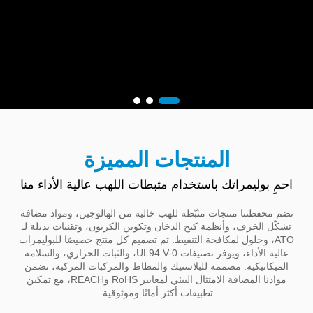
المنتجات المميزة
احمِ بوليمراتك باستخدام مثبطات اللهب عالية الأداء منا
تضم محفظتنا منتجات مثبّطة للهب خالية من الهالوجين، ومواد مضافة
تشكّل الخزف، وأنظمة كبح الدخان وتكوين الكربون، وتقنيات بديلة لـ
ATO، وحلول لمكافحة التنقيط. تم تصميم كل منتج خصيصًا للبوليمرات
عالية الأداء، ويوفر تصنيفات UL94 V-0، والثبات الحراري، والسلامة
الميكانيكية. مصممة للبلاستيك والمطاط والمركبات المركبة، تضمن
موادنا المضافة الامتثال البيئي لمعايير RoHS وREACH، مع تمكين
تطبيقات أكثر أمانًا وموثوقية.