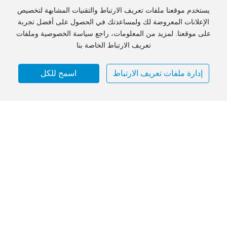
للحلول المقاومة للهب والبوليمرات.
يستخدم موقعنا ملفات تعريف الارتباط والتقنيات المشابهة لتخصيص
الإعلانات المعروضة لك ولمساعدتك في الحصول على أفضل تجربة
تتعاون شركة Dstone Materials مع كبرى الشركات في قطاعات
على موقعنا. لمزيد من المعلومات، راجع سياسة الخصوصية وملفات
السيارات والإلكترونيات والمركبات الكهربائية والبطاريات والطاقة
تعريف الارتباط الخاصة بنا
والقطاعات الصناعية. يعتمد عملاؤنا علينا في توفير حلول مثبطة للهب،
وتحويل المواد إلى سيراميك، وكبح الدخان وتكوين الكربون، واستبدال
مركب ATO، والحلول المقاومة للتنقيط. تعكس شعارات الشركاء
إدارة ملفات تعريف الارتباط
اسمح للكل
المعروضة الثقة والتقدير من قبل الصناعة، بالإضافة إلى سجلنا الحافل
في تقديم حلول أمان عالية الأداء من البوليمرات.